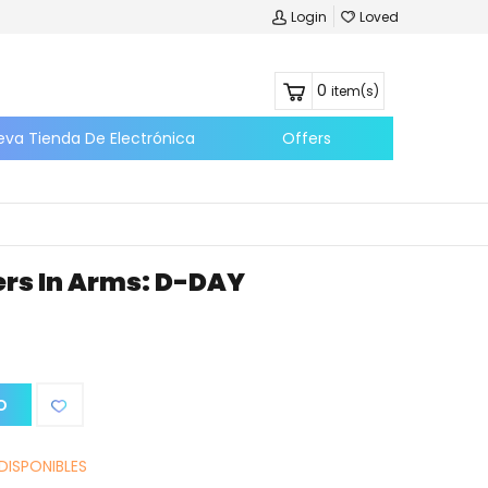
Login
Loved
0
item(s)
eva Tienda De Electrónica
Offers
ers In Arms: D-DAY
O
DISPONIBLES