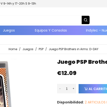
L-V 9-14h y 17-20h S 9-13h
Juegos
Equipos Y Consolas
Indylec - Nu
Home
/
Juegos
/
PSP
/
Juego PSP Brothers in Arms: D-DAY
Juego PSP Broth
€12.09
AL CARRIT
-
+
Disponibilidad:
2 ARTICULOS 