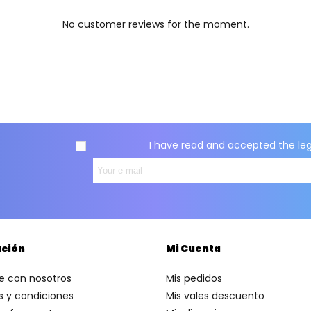
No customer reviews for the moment.
I have read and accepted the
le
ación
Mi Cuenta
e con nosotros
Mis pedidos
 y condiciones
Mis vales descuento