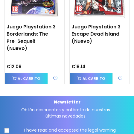
Juego Playstation 3
Juego Playstation 3
Borderlands: The
Escape Dead Island
Pre-Sequel!
(nuevo)
(nuevo)
€12.09
€18.14
AL CARRITO
AL CARRITO
Newsletter
Obtén descuentos y entérate de nuestras
últimas novedades
I have read and accepted the
legal warning