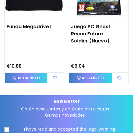
Funda Megadrive I
Juego PC Ghost
Recon Future
Soldier (nuevo)
€10.88
€6.04
AL CARRITO
AL CARRITO
Newsletter
Obtén descuentos y entérate de nuestras
últimas novedades
I have read and accepted the
legal warning