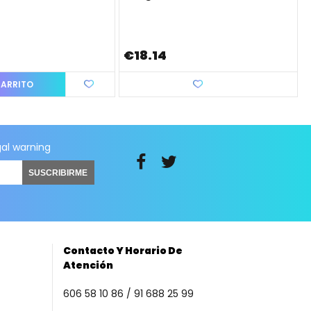
€18.14
CARRITO
Love
gal warning
SUSCRIBIRME
Contacto Y Horario De
Atención
606 58 10 86 / 91 688 25 99