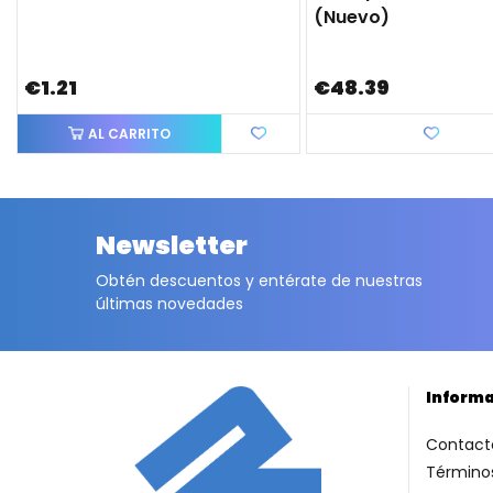
(nuevo)
€1.21
€48.39
AL CARRITO
Love
Newsletter
Obtén descuentos y entérate de nuestras
últimas novedades
Inform
Contact
Términos