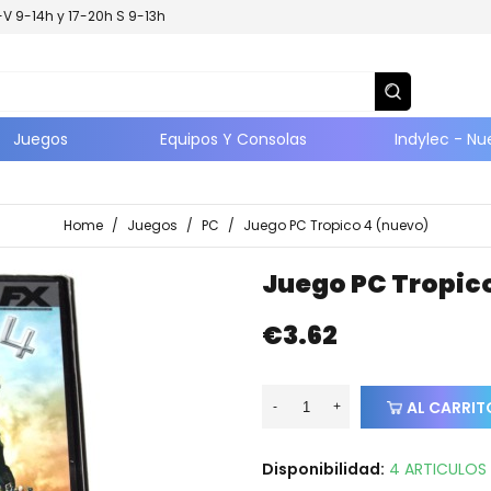
L-V 9-14h y 17-20h S 9-13h
Juegos
Equipos Y Consolas
Indylec - Nu
Home
/
Juegos
/
PC
/
Juego PC Tropico 4 (nuevo)
Juego PC Tropic
€3.62
AL CARRIT
-
+
Disponibilidad:
4 ARTICULOS 