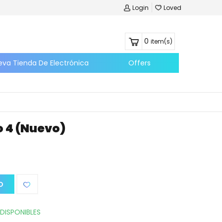
Login
Loved
0
item(s)
eva Tienda De Electrónica
Offers
o 4 (nuevo)
O
DISPONIBLES