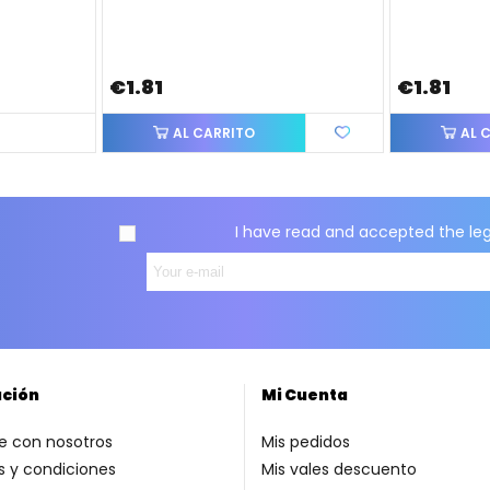
€1.81
€1.81
AL CARRITO
AL 
I have read and accepted the
le
ación
Mi Cuenta
e con nosotros
Mis pedidos
 y condiciones
Mis vales descuento