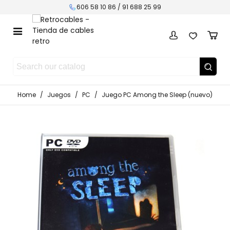
606 58 10 86 / 91 688 25 99
Home
/
Juegos
/
PC
/
Juego PC Among the Sleep (nuevo)