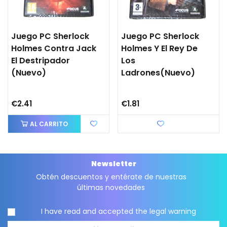
Juego PC Sherlock
Juego PC Sherlock
Holmes Contra Jack
Holmes Y El Rey De
El Destripador
Los
(nuevo)
Ladrones(nuevo)
€2.41
€1.81
AL CARRITO
Love
Newsletter
Obtén descuentos y entérate de nuestras
últimas novedades
I have read and accepted the
legal warning