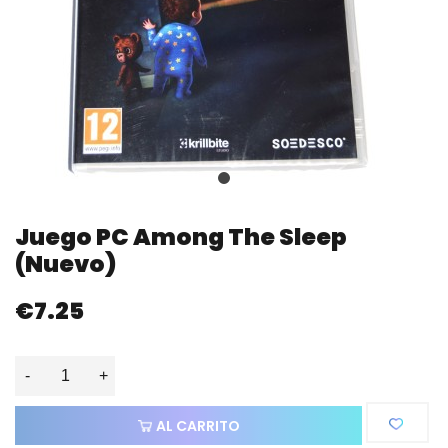
Juego PC Among The Sleep
(nuevo)
€7.25
-
+
AL CARRITO