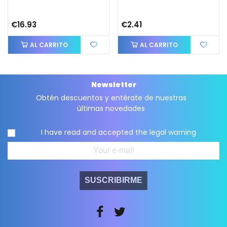
€16.93
€2.41
AL CARRITO
AL CARRITO
Newsletter
Obtén descuentos y entérate de nuestras
últimas novedades
I have read and accepted the
legal warning
SUSCRIBIRME