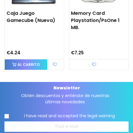
Caja Juego
Memory Card
Gamecube (nueva)
Playstation/PsOne 1
MB.
€4.24
€7.25
AL CARRITO
Love
Newsletter
Obtén descuentos y entérate de nuestras
últimas novedades
I have read and accepted the
legal warning