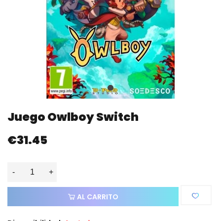
Juego Owlboy Switch
€31.45
-
+
AL CARRITO