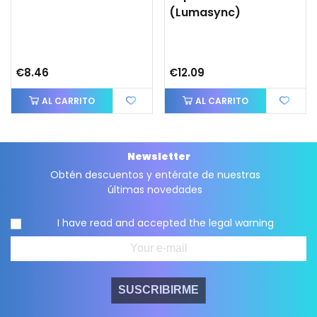
(lumasync)
€8.46
€12.09
AL CARRITO
AL CARRITO
Newsletter
Obtén descuentos y entérate de nuestras
últimas novedades
I have read and accepted the
legal warning
SUSCRIBIRME