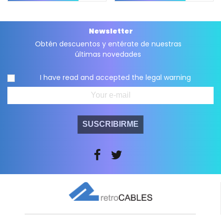
Newsletter
Obtén descuentos y entérate de nuestras
últimas novedades
I have read and accepted the
legal warning
SUSCRIBIRME