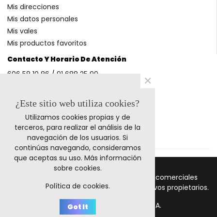
Mis direcciones
Mis datos personales
Mis vales
Mis productos favoritos
Contacto Y Horario De Atención
606 58 10 86 / 91 688 25 99
×
(Horario: L-V 9-14h y 17-20h S 9-13h)
¿Este sitio web utiliza cookies?
Utilizamos cookies propias y de
Métodos De Pago
terceros, para realizar el análisis de la
navegación de los usuarios. Si
continúas navegando, consideramos
que aceptas su uso.
Más información
sobre cookies
.
© 2023 Retrocables. Los logos y marcas comerciales
Política de cookies.
mencionadas corresponden a sus respectivos propietarios.
Todos los precios incluyen I.V.A.
Got It