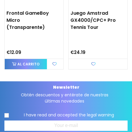
Frontal GameBoy
Juego Amstrad
Micro
GX4000/CPC+ Pro
(transparente)
Tennis Tour
€12.09
€24.19
AL CARRITO
Love
Newsletter
Obtén descuentos y entérate de nuestras
últimas novedades
I have read and accepted the
legal warning