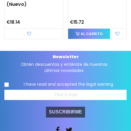
(nuevo)
€18.14
€15.72
Love
AL CARRITO
Newsletter
Obtén descuentos y entérate de nuestras
últimas novedades
I have read and accepted the
legal warning
SUSCRIBIRME