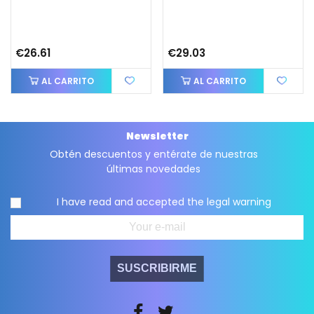
€26.61
€29.03
AL CARRITO
AL CARRITO
Newsletter
Obtén descuentos y entérate de nuestras
últimas novedades
I have read and accepted the
legal warning
SUSCRIBIRME