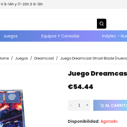
L-V 9-14h y 17-20h S 9-13h
Juegos
Equipos Y Consolas
Indylec - Nu
Home
/
Juegos
/
Dreamcast
/
Juego Dreamcast Ghost Blade (nuevo
Juego Dreamcast
€54.44
AL CARRIT
-
+
Disponibilidad:
Agotado