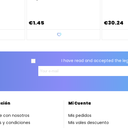
€1.45
€30.24
Love
I have read and accepted the
le
ación
Mi Cuenta
e con nosotros
Mis pedidos
 y condiciones
Mis vales descuento