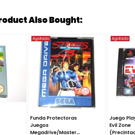
oduct Also Bought:
Agotado
Agotado
Funda Protectoras
Juego Pla
Juegos
Evil Zone
Megadrive/Mastersystem
(precinta