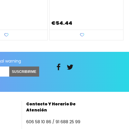
€54.44
Love
Love
gal warning
SUSCRIBIRME
Contacto Y Horario De
Atención
606 58 10 86 / 91 688 25 99