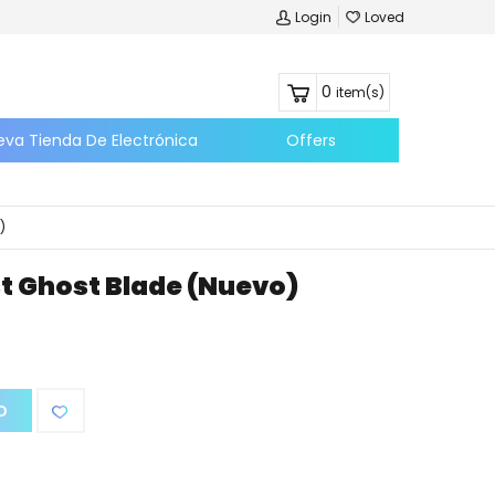
Login
Loved
0
item(s)
eva Tienda De Electrónica
Offers
)
 Ghost Blade (nuevo)
O