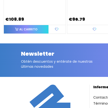
€108.89
€96.79
AL CARRITO
Love
Newsletter
Obtén descuentos y entérate de nuestras
últimas novedades
Inform
Contact
Términos