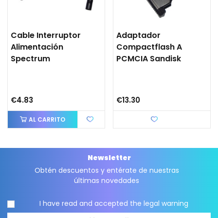
Cable Interruptor
Adaptador
Alimentación
Compactflash A
Spectrum
PCMCIA Sandisk
€4.83
€13.30
AL CARRITO
Love
Newsletter
Obtén descuentos y entérate de nuestras
últimas novedades
I have read and accepted the
legal warning