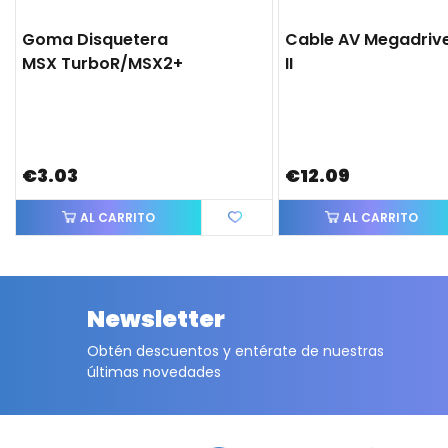
Goma Disquetera
Cable AV Megadriv
MSX TurboR/MSX2+
II
€3.03
€12.09
AL CARRITO
AL CARRITO
Newsletter
Obtén descuentos y entérate de nuestras
últimas novedades