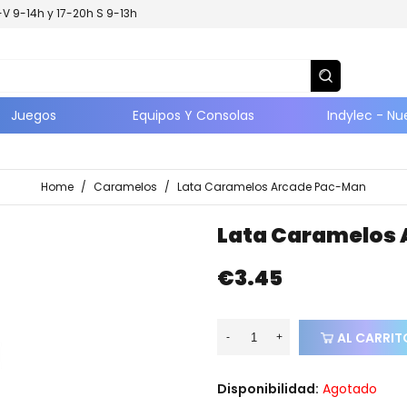
L-V 9-14h y 17-20h S 9-13h
Juegos
Equipos Y Consolas
Indylec - Nu
Home
/
Caramelos
/
Lata Caramelos Arcade Pac-Man
Lata Caramelos
€3.45
AL CARRIT
-
+
Disponibilidad:
Agotado