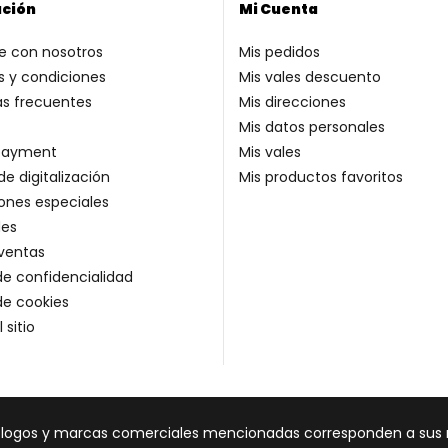
ación
Mi Cuenta
e con nosotros
Mis pedidos
 y condiciones
Mis vales descuento
as frecuentes
Mis direcciones
Mis datos personales
payment
Mis vales
de digitalización
Mis productos favoritos
ones especiales
es
ventas
 de confidencialidad
 de cookies
 sitio
s logos y marcas comerciales mencionadas corresponden a sus re