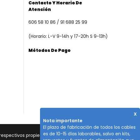
Contacto Y Horario De
Atención
606 58 10 86 / 91 688 25 99
(Horario: L-V 9-14h y 17-20h S 9-13h)
Métodos De Pago
X
Nota importante
El plazo de fabricación de todos los cables
es de 10-15 días laborables, salvo en kits,
spectivos propietarios.