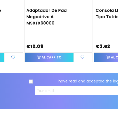
e
Adaptador De Pad
Consola L
Megadrive A
Tipo Tetri
MSX/X68000
€12.09
€3.62
AL CARRITO
AL 
I have read and accepted the
le