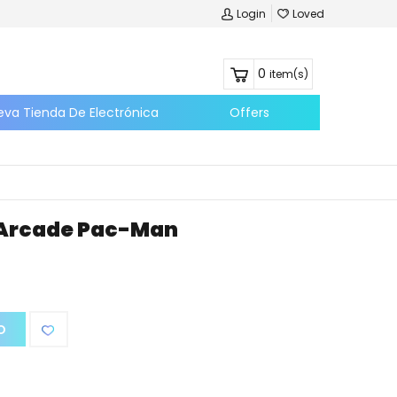
Login
Loved
0
item(s)
eva Tienda De Electrónica
Offers
 Arcade Pac-Man
O