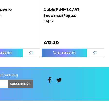
lavero
Cable RGB-SCART
s
Secoinsa/Fujitsu
FM-7
€13.30
CARRITO
AL CARRITO
gal warning
SUSCRIBIRME