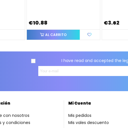
€10.88
€3.62
AL CARRITO
I have read and accepted the
le
ación
Mi Cuenta
e con nosotros
Mis pedidos
 y condiciones
Mis vales descuento