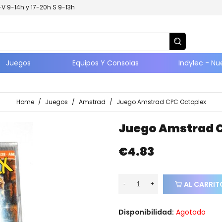
L-V 9-14h y 17-20h S 9-13h
Juegos
Equipos Y Consolas
Indylec - Nu
Home
/
Juegos
/
Amstrad
/
Juego Amstrad CPC Octoplex
Juego Amstrad 
€4.83
AL CARRIT
-
+
Disponibilidad:
Agotado