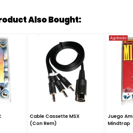
oduct Also Bought:
Agotado
C
Cable Cassette MSX
Juego Am
(con Rem)
Mindtrap