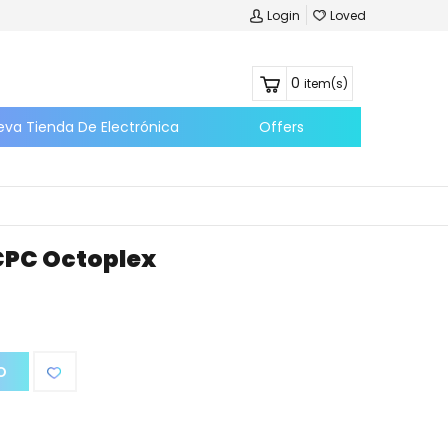
Login
Loved
0
item(s)
eva Tienda De Electrónica
Offers
CPC Octoplex
O