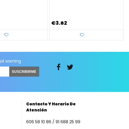
€3.62
Love
Love
gal warning
SUSCRIBIRME
Contacto Y Horario De
Atención
606 58 10 86 / 91 688 25 99