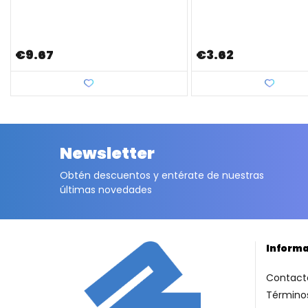
€9.67
€3.62
Love
Love
Newsletter
Obtén descuentos y entérate de nuestras
últimas novedades
Inform
Contact
Términos