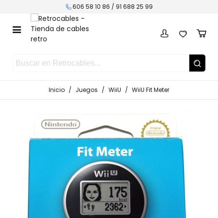
606 58 10 86 /
91 688 25 99
Inicio
/
Juegos
/
WiiU
/
WiiU Fit Meter