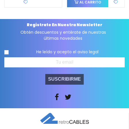
Favorito
AL CARRITO
Registrate En Nuestra Newsletter
Obtén descuentos y entérate de nuestras
últimas novedades
He leído y acepto el
aviso legal
SUSCRIBIRME