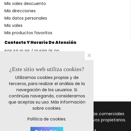
Mis vales descuento
Mis direcciones
Mis datos personales
Mis vales
Mis productos favoritos
Contacto Y Horario De Atención
606 58 10 86 / 91 688 25 99
×
(Horario: L-V 9-14h y 17-20h S 9-13h)
¿Este sitio web utiliza cookies?
Utilizamos cookies propias y de
Métodos De Pago
terceros, para realizar el análisis de la
navegación de los usuarios. Si
continúas navegando, consideramos
que aceptas su uso.
Más información
sobre cookies
.
© 2011-2024 Retrocables. Los logos y marcas comerciales
Política de cookies.
mencionadas corresponden a sus respectivos propietarios.
Todos los precios incluyen I.V.A.