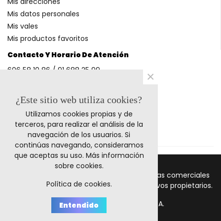
Mis direcciones
Mis datos personales
Mis vales
Mis productos favoritos
Contacto Y Horario De Atención
606 58 10 86 / 91 688 25 99
×
(Horario: L-V 9-14h y 17-20h S 9-13h)
¿Este sitio web utiliza cookies?
Utilizamos cookies propias y de
Métodos De Pago
terceros, para realizar el análisis de la
navegación de los usuarios. Si
continúas navegando, consideramos
que aceptas su uso.
Más información
sobre cookies
.
© 2011-2024 Retrocables. Los logos y marcas comerciales
Política de cookies.
mencionadas corresponden a sus respectivos propietarios.
Todos los precios incluyen I.V.A.
Entendido