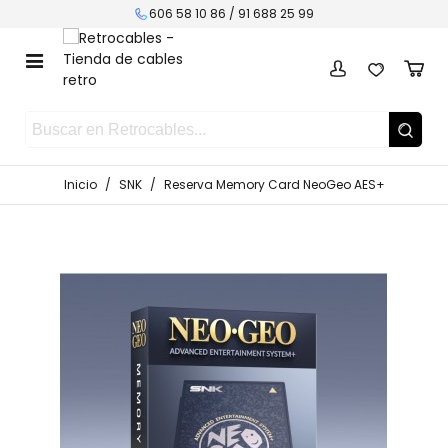
606 58 10 86 /
91 688 25 99
Inicio
/
SNK
/
Reserva Memory Card NeoGeo AES+