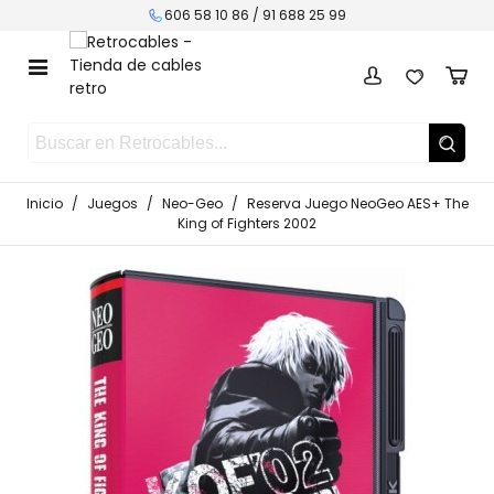
606 58 10 86 /
91 688 25 99
Inicio
/
Juegos
/
Neo-Geo
/
Reserva Juego NeoGeo AES+ The
King of Fighters 2002