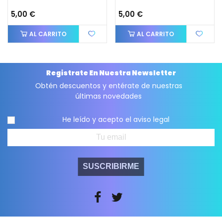
5,00 €
5,00 €
AL CARRITO
AL CARRITO
Registrate En Nuestra Newsletter
Obtén descuentos y entérate de nuestras
últimas novedades
He leído y acepto el
aviso legal
SUSCRIBIRME