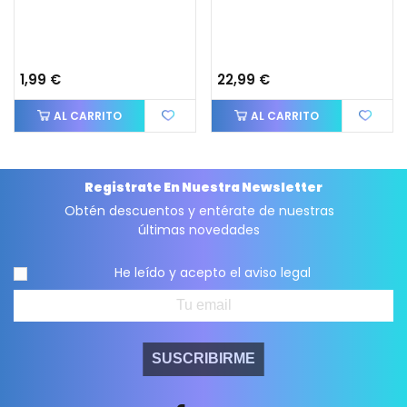
1,99 €
22,99 €
AL CARRITO
AL CARRITO
Registrate En Nuestra Newsletter
Obtén descuentos y entérate de nuestras
últimas novedades
He leído y acepto el
aviso legal
SUSCRIBIRME