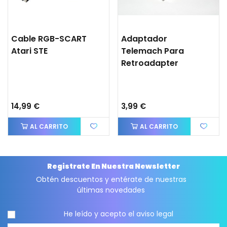
Cable RGB-SCART
Adaptador
Atari STE
Telemach Para
Retroadapter
14,99 €
3,99 €
AL CARRITO
AL CARRITO
Registrate En Nuestra Newsletter
Obtén descuentos y entérate de nuestras
últimas novedades
He leído y acepto el
aviso legal