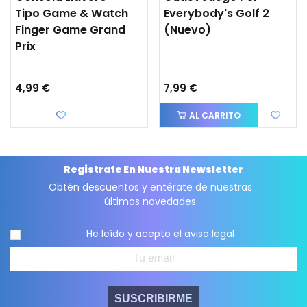
Tipo Game & Watch
Everybody's Golf 2
Finger Game Grand
(nuevo)
Prix
4,99 €
7,99 €
Favorito
AL CARRITO
Registrate En Nuestra Newsletter
Obtén descuentos y entérate de nuestras
últimas novedades
He leído y acepto el
aviso legal
SUSCRIBIRME