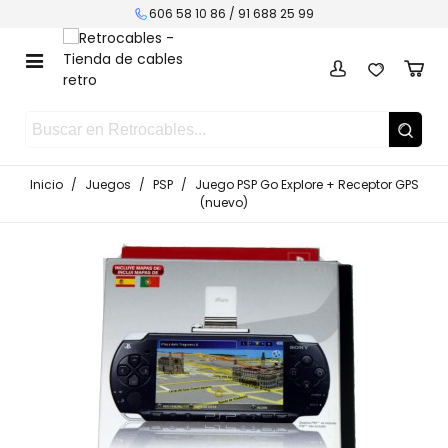
606 58 10 86 /
91 688 25 99
Inicio
/
Juegos
/
PSP
/
Juego PSP Go Explore + Receptor GPS
(nuevo)