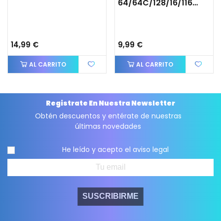
64/64C/128/16/116/+4
14,99 €
9,99 €
AL CARRITO
AL CARRITO
Registrate En Nuestra Newsletter
Obtén descuentos y entérate de nuestras
últimas novedades
He leído y acepto el
aviso legal
SUSCRIBIRME