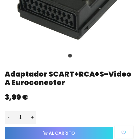
Adaptador SCART+RCA+S-Video
A Euroconector
3,99 €
-
+
AL CARRITO