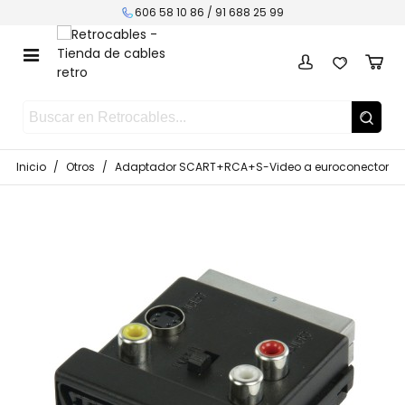
606 58 10 86 /
91 688 25 99
Inicio
/
Otros
/
Adaptador SCART+RCA+S-Video a euroconector