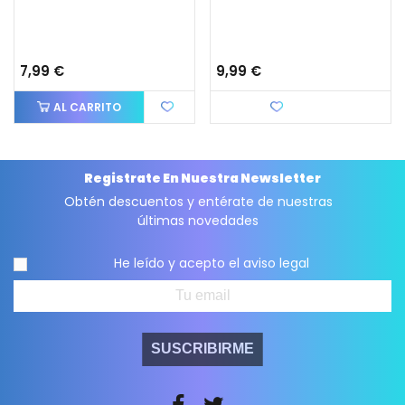
7,99 €
9,99 €
AL CARRITO
Favorito
Registrate En Nuestra Newsletter
Obtén descuentos y entérate de nuestras
últimas novedades
He leído y acepto el
aviso legal
SUSCRIBIRME