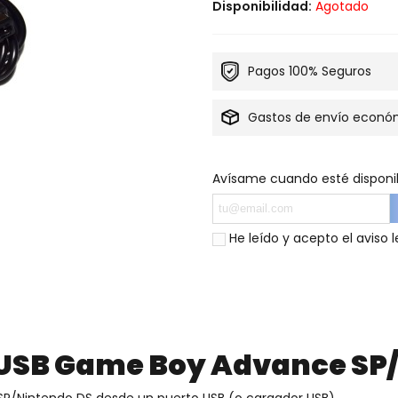
Disponibilidad:
Agotado
Pagos 100% Seguros
Gastos de envío econó
Avísame cuando esté disponi
He leído y acepto el
aviso l
 USB Game Boy Advance SP
P/Nintendo DS desde un puerto USB (o cargador USB).