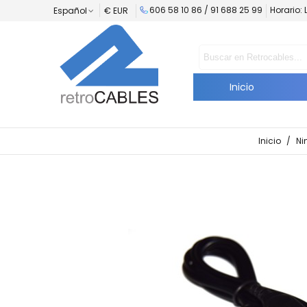
606 58 10 86 /
91 688 25 99
Horario: 
Español
€ EUR
Inicio
Inicio
/
Ni