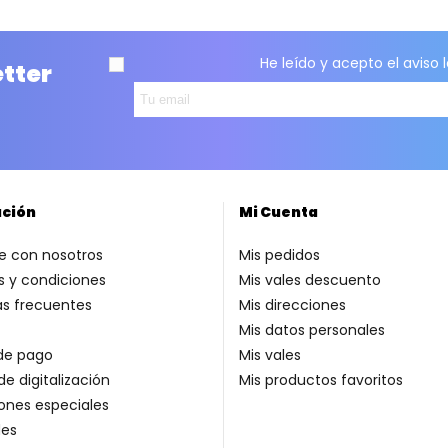
He leído y acepto el
aviso 
etter
ación
Mi Cuenta
e con nosotros
Mis pedidos
 y condiciones
Mis vales descuento
as frecuentes
Mis direcciones
Mis datos personales
de pago
Mis vales
de digitalización
Mis productos favoritos
ones especiales
es