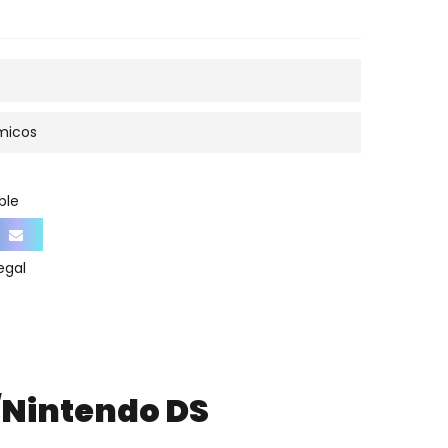
micos
ble
egal
/Nintendo DS