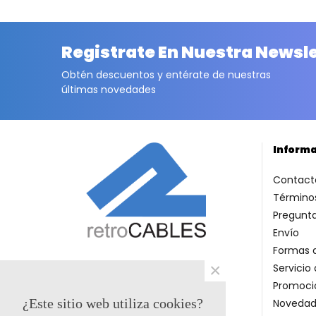
Registrate En Nuestra Newsl
Obtén descuentos y entérate de nuestras
últimas novedades
Inform
Contact
Términos
Pregunt
Envío
Formas 
×
Servicio 
Promoci
¿Este sitio web utiliza cookies?
Novedad