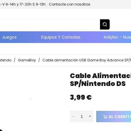
L-V 9-14h y 17-20h S 9-13h
Contacte con nosotros
Juegos
Equipos Y Consolas
Indylec - Nu
ntendo
/
GameBoy
/
Cable alimentación USB Game Boy Advance SP/
Cable Alimentac
SP/Nintendo DS
3,99 €
AL CARRIT
-
+