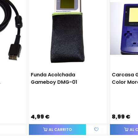
Funda Acolchada
Carcasa 
tion
Gameboy DMG-01
Color Mo
4,99 €
8,99 €
AL CARRITO
AL 