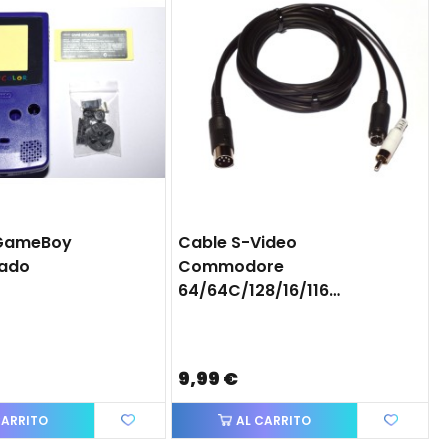
GameBoy
Cable S-Video
rado
Commodore
64/64C/128/16/116/+4
9,99 €
CARRITO
AL CARRITO