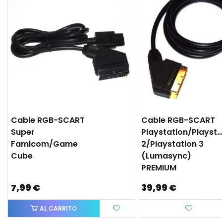
Cable RGB-SCART
Cable RGB-SCART
Super
Playstation/Playsta
Famicom/Game
2/Playstation 3
Cube
(lumasync)
PREMIUM
7,99 €
39,99 €
AL CARRITO
Favorito