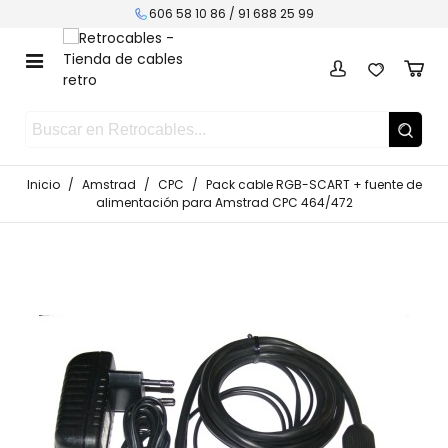
606 58 10 86 /
91 688 25 99
Inicio
/
Amstrad
/
CPC
/
Pack cable RGB-SCART + fuente de
alimentación para Amstrad CPC 464/472