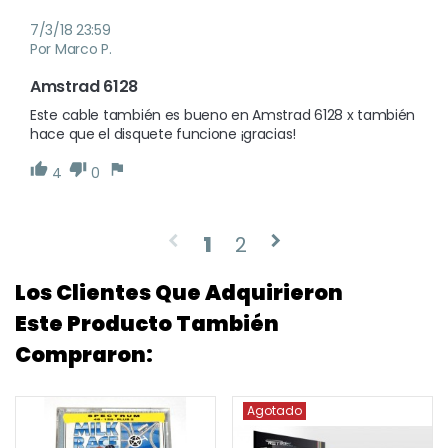
7/3/18 23:59
Por Marco P.
Amstrad 6128
Este cable también es bueno en Amstrad 6128 x también 
hace que el disquete funcione ¡gracias!
4
0
1
2
Los Clientes Que Adquirieron
Este Producto También
Compraron:
Agotado