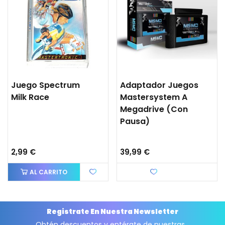
Juego Spectrum
Adaptador Juegos
Milk Race
Mastersystem A
Megadrive (con
Pausa)
2,99 €
39,99 €
AL CARRITO
Favorito
Registrate En Nuestra Newsletter
Obtén descuentos y entérate de nuestras