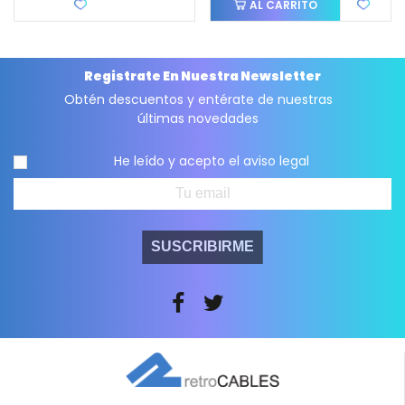
Favorito
AL CARRITO
Registrate En Nuestra Newsletter
Obtén descuentos y entérate de nuestras
últimas novedades
He leído y acepto el
aviso legal
SUSCRIBIRME