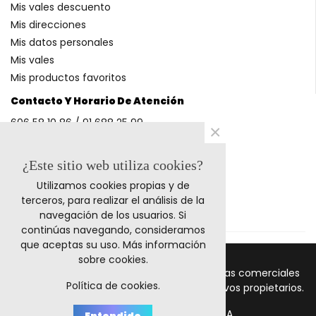
Mis vales descuento
Mis direcciones
Mis datos personales
Mis vales
Mis productos favoritos
Contacto Y Horario De Atención
606 58 10 86 / 91 688 25 99
×
(Horario: L-V 9-14h y 17-20h S 9-13h)
¿Este sitio web utiliza cookies?
Utilizamos cookies propias y de
Métodos De Pago
terceros, para realizar el análisis de la
navegación de los usuarios. Si
continúas navegando, consideramos
que aceptas su uso.
Más información
sobre cookies
.
© 2011-2024 Retrocables. Los logos y marcas comerciales
Política de cookies.
mencionadas corresponden a sus respectivos propietarios.
Todos los precios incluyen I.V.A.