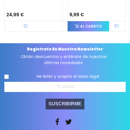
24,99 €
9,99 €
Favorito
AL CARRITO
Registrate En Nuestra Newsletter
Obtén descuentos y entérate de nuestras
últimas novedades
He leído y acepto el
aviso legal
SUSCRIBIRME