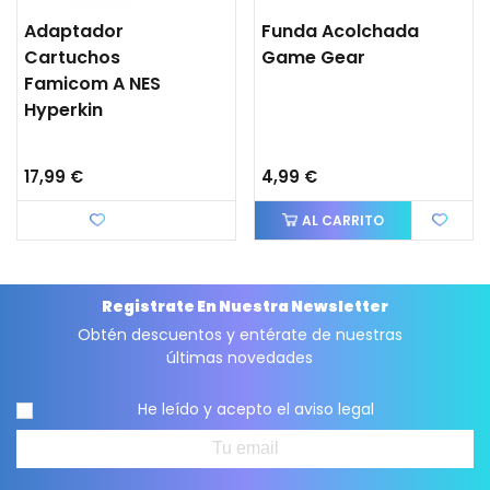
Adaptador
Funda Acolchada
Cartuchos
Game Gear
Famicom A NES
Hyperkin
17,99 €
4,99 €
Favorito
AL CARRITO
Registrate En Nuestra Newsletter
Obtén descuentos y entérate de nuestras
últimas novedades
He leído y acepto el
aviso legal