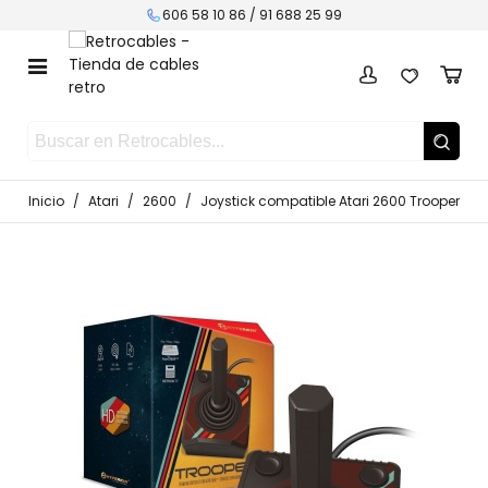
606 58 10 86 /
91 688 25 99
Inicio
/
Atari
/
2600
/
Joystick compatible Atari 2600 Trooper