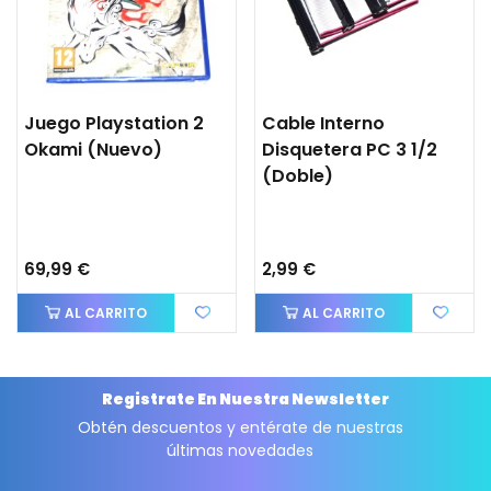
Juego Playstation 2
Cable Interno
Okami (Nuevo)
Disquetera PC 3 1/2
(doble)
69,99 €
2,99 €
AL CARRITO
AL CARRITO
Registrate En Nuestra Newsletter
Obtén descuentos y entérate de nuestras
últimas novedades