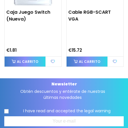
Caja Juego Switch
Cable RGB-SCART
(nueva)
VGA
€1.81
€15.72
AL CARRITO
AL CARRITO
Newsletter
Obtén descuentos y entérate de nuestras
últimas novedades
I have read and accepted the
legal warning