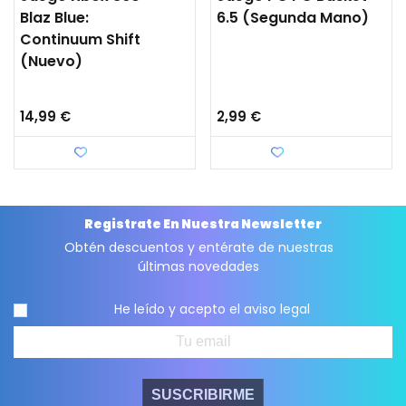
Blaz Blue:
6.5 (segunda Mano)
Continuum Shift
(nuevo)
14,99 €
2,99 €
Favorito
Favorito
Registrate En Nuestra Newsletter
Obtén descuentos y entérate de nuestras
últimas novedades
He leído y acepto el
aviso legal
SUSCRIBIRME