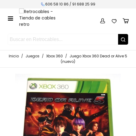
606 58 10 86 /
91 688 25 99
Inicio
/
Juegos
/
Xbox 360
/
Juego Xbox 360 Dead or Alive 5
(nuevo)