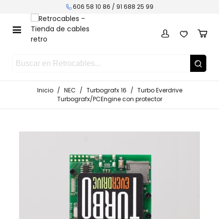
606 58 10 86 /
91 688 25 99
Inicio
/
NEC
/
Turbografx 16
/
Turbo Everdrive
Turbografx/PCEngine con protector