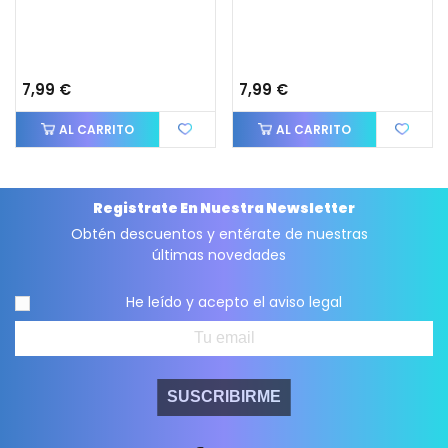
7,99 €
7,99 €
AL CARRITO
AL CARRITO
Registrate En Nuestra Newsletter
Obtén descuentos y entérate de nuestras
últimas novedades
He leído y acepto el
aviso legal
SUSCRIBIRME