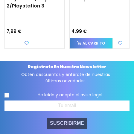
2/Playstation 3
7,99 €
4,99 €
Favorito
AL CARRITO
Registrate En Nuestra Newsletter
Obtén descuentos y entérate de nuestras
últimas novedades
He leído y acepto el
aviso legal
SUSCRIBIRME