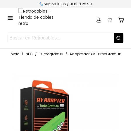
606 58 10 86 /
91 688 25 99
Inicio
/
NEC
/
Turbografx 16
/
Adaptador AV TurboGrafx-16