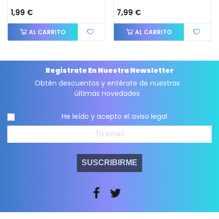
1,99 €
7,99 €
AL CARRITO
AL CARRITO
Registrate En Nuestra Newsletter
Obtén descuentos y entérate de nuestras
últimas novedades
He leído y acepto el
aviso legal
SUSCRIBIRME