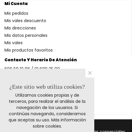
Mi Cuenta
Mis pedidos
Mis vales descuento
Mis direcciones
Mis datos personales
Mis vales
Mis productos favoritos
Contacto Y Horario De Atención
606 58 10 86 / 91 688 25 99
×
(Horario: L-V 9-14h y 17-20h S 9-13h)
¿Este sitio web utiliza cookies?
Utilizamos cookies propias y de
Métodos De Pago
terceros, para realizar el análisis de la
navegación de los usuarios. Si
continúas navegando, consideramos
que aceptas su uso.
Más información
sobre cookies
.
© 2011-2024 Retrocables. Los logos y marcas comerciales