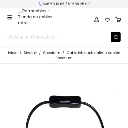
606 58 10 86 /
91 688 25 99
Inicio
/
Sinclair
/
Spectrum
/
Cable interruptor alimentación
Spectrum