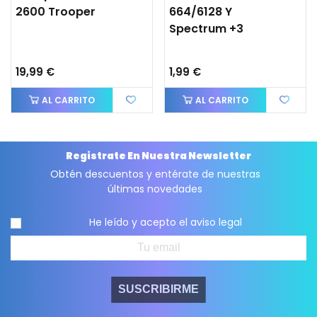
2600 Trooper
664/6128 Y
Spectrum +3
19,99 €
1,99 €
AL CARRITO
AL CARRITO
Registrate En Nuestra Newsletter
Obtén descuentos y entérate de nuestras
últimas novedades
He leído y acepto el
aviso legal
SUSCRIBIRME