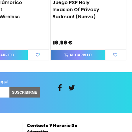
lámbrico
Juego PSP Holy
t
Invasion Of Privacy
Wireless
Badman! (nuevo)
19,99 €
CARRITO
AL CARRITO
legal
SUSCRIBIRME
Contacto Y Horario De
Atención