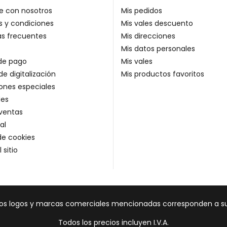
e con nosotros
Mis pedidos
 y condiciones
Mis vales descuento
as frecuentes
Mis direcciones
Mis datos personales
de pago
Mis vales
de digitalización
Mis productos favoritos
ones especiales
es
ventas
al
 de cookies
 sitio
Los logos y marcas comerciales mencionadas corresponden a sus
Todos los precios incluyen I.V.A.