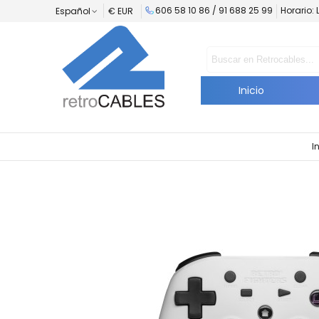
606 58 10 86 /
91 688 25 99
Horario: 
Español
€ EUR
Inicio
I