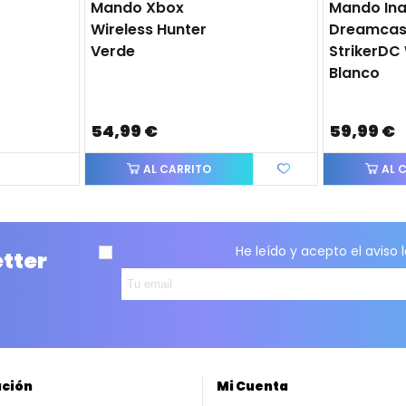
Mando Xbox
Mando Ina
Wireless Hunter
Dreamcas
Verde
StrikerDC 
Blanco
54,99 €
59,99 €
AL CARRITO
AL 
He leído y acepto el
aviso 
etter
ación
Mi Cuenta