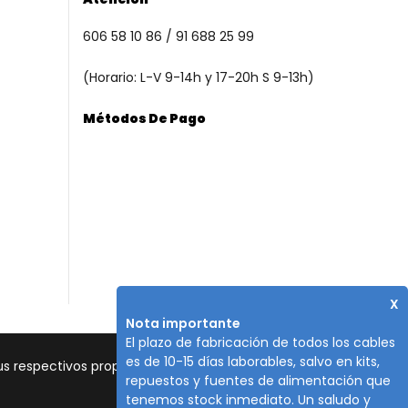
606 58 10 86 / 91 688 25 99
(Horario: L-V 9-14h y 17-20h S 9-13h)
Métodos De Pago
X
Nota importante
El plazo de fabricación de todos los cables
es de 10-15 días laborables, salvo en kits,
 respectivos propietarios.
repuestos y fuentes de alimentación que
tenemos stock inmediato. Un saludo y