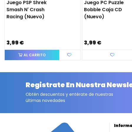
Juego PSP Shrek
Juego PC Puzzle
Smash N' Crash
Bobble Caja CD
Racing (nuevo)
(nuevo)
3,99 €
3,99 €
AL CARRITO
Favorito
Registrate En Nuestra Newsl
Obtén descuentos y entérate de nuestras
últimas novedades
Inform