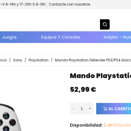
L-V 9-14h y 17-20h S 9-13h
Contacte con nosotros
Juegos
Equipos Y Consolas
Indylec - Nu
nicio
/
Sony
/
Playstation
/
Mando Playstation Defender PS3/PS4 blan
Mando Playstati
52,99 €
AL CARRIT
-
+
Disponibilidad:
2 ARTICULOS 