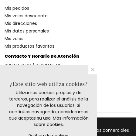
Mis pedidos
Mis vales descuento
Mis direcciones
Mis datos personales
Mis vales
Mis productos favoritos
Contacto Y Horario De Atención
606 58 10 86 / 91 688 25 99
×
(Horario: L-V 9-14h y 17-20h S 9-13h)
¿Este sitio web utiliza cookies?
Utilizamos cookies propias y de
Métodos De Pago
terceros, para realizar el análisis de la
navegación de los usuarios. Si
continúas navegando, consideramos
que aceptas su uso.
Más información
sobre cookies
.
© 2011-2024 Retrocables. Los logos y marcas comerciales
Política de cookies.