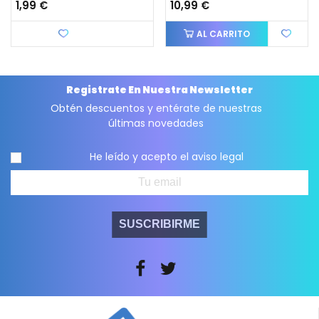
1,99 €
10,99 €
Favorito
AL CARRITO
Registrate En Nuestra Newsletter
Obtén descuentos y entérate de nuestras
últimas novedades
He leído y acepto el
aviso legal
SUSCRIBIRME