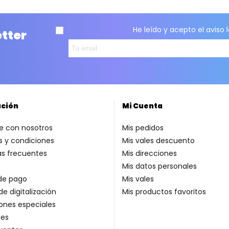
He leído y acepto el
aviso 
etter
ación
Mi Cuenta
e con nosotros
Mis pedidos
 y condiciones
Mis vales descuento
as frecuentes
Mis direcciones
Mis datos personales
de pago
Mis vales
de digitalización
Mis productos favoritos
ones especiales
es