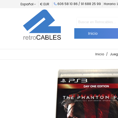
606 58 10 86 /
91 688 25 99
Horario: 
Español
€ EUR
Inicio
Inicio
/
Jueg