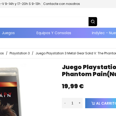
L-V 9-14h y 17-20h S 9-13h
Contacte con nosotros
Juegos
Equipos Y Consolas
Indylec - Nu
os
/
Playstation 3
/
Juego Playstation 3 Metal Gear Solid V: The Phant
Juego Playstatio
Phantom Pain(n
19,99 €
AL CARRIT
-
+