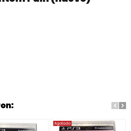
ron:
Agotado