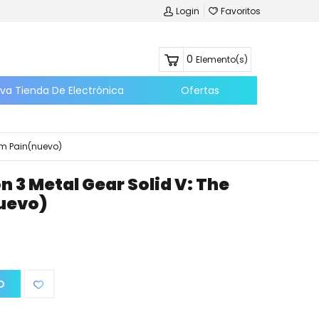
Login
Favoritos
0
Elemento(s)
eva Tienda De Electrónica
Ofertas
om Pain(nuevo)
n 3 Metal Gear Solid V: The
uevo)
O