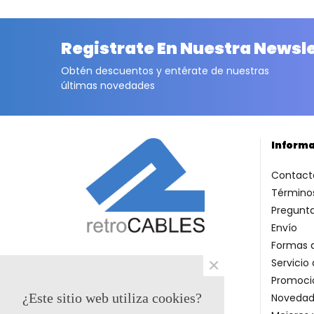
Registrate En Nuestra Newsl
Obtén descuentos y entérate de nuestras
últimas novedades
Inform
Contact
Términos
Pregunt
Envío
Formas 
×
Servicio 
Promoci
¿Este sitio web utiliza cookies?
Novedad