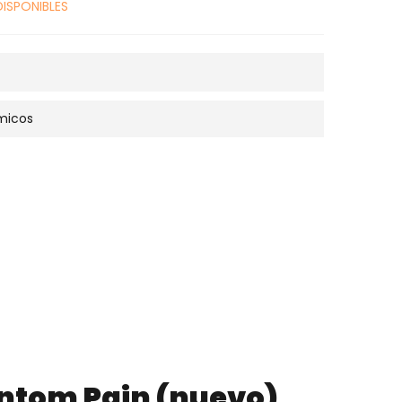
DISPONIBLES
micos
antom Pain (nuevo)