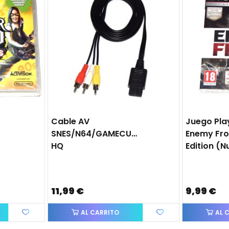
Cable AV
Juego Pla
r
SNES/N64/GAMECUBE
Enemy Fro
HQ
Edition (
11,99 €
9,99 €
AL CARRITO
AL 