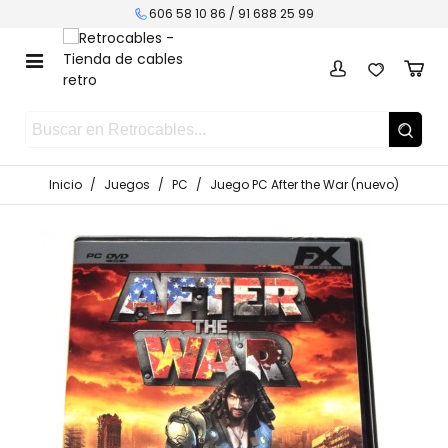
606 58 10 86 /
91 688 25 99
Inicio
/
Juegos
/
PC
/
Juego PC After the War (nuevo)