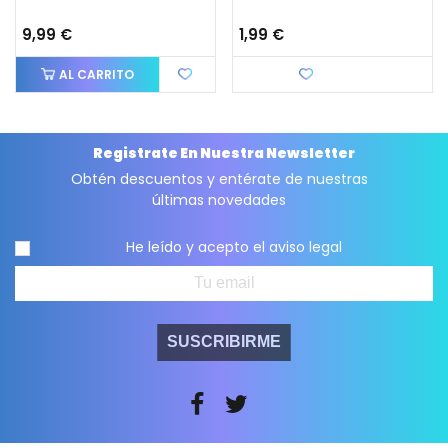
9,99 €
1,99 €
AL CARRITO
Favorito
Registrate En Nuestra Newsletter
Obtén descuentos y entérate de nuestras
últimas novedades
He leído y acepto el
aviso legal
SUSCRIBIRME