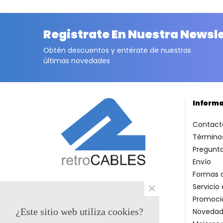
Registrate En Nuestra Newsl
Obtén descuentos y entérate de nuestras
últimas novedades
Inform
Contact
Términos
Pregunt
Envío
Formas 
×
Servicio 
Promoci
¿Este sitio web utiliza cookies?
Novedad