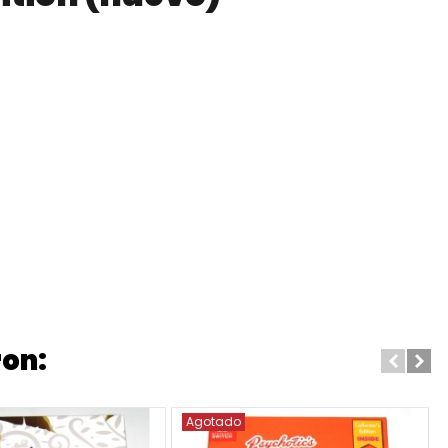
ron:
Agotado