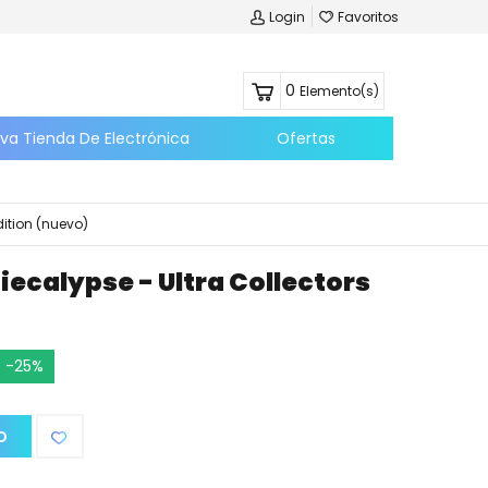
Login
Favoritos
0
Elemento(s)
eva Tienda De Electrónica
Ofertas
dition (nuevo)
iecalypse - Ultra Collectors
-25%
O