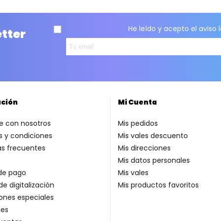
He leído y acepto el
aviso 
etter
ación
Mi Cuenta
e con nosotros
Mis pedidos
 y condiciones
Mis vales descuento
as frecuentes
Mis direcciones
Mis datos personales
de pago
Mis vales
de digitalización
Mis productos favoritos
ones especiales
es