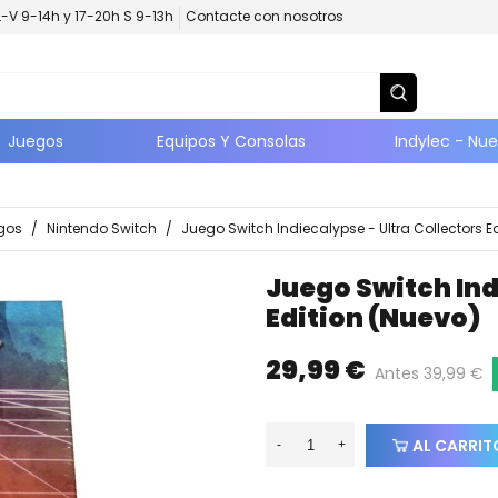
L-V 9-14h y 17-20h S 9-13h
Contacte con nosotros
Juegos
Equipos Y Consolas
Indylec - Nu
gos
/
Nintendo Switch
/
Juego Switch Indiecalypse - Ultra Collectors E
Juego Switch Ind
Edition (nuevo)
29,99 €
Antes 39,99 €
AL CARRIT
-
+