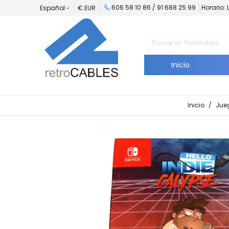
606 58 10 86 /
91 688 25 99
Horario: 
Español
€ EUR
Inicio
Inicio
/
Jue