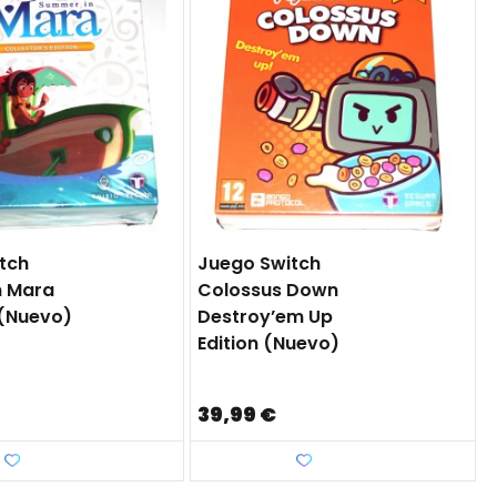
tch
Juego Switch
n Mara
Colossus Down
 (nuevo)
Destroy’em Up
Edition (nuevo)
39,99 €
Favorito
Favorito