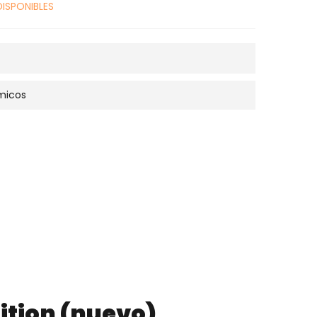
DISPONIBLES
micos
dition (nuevo)