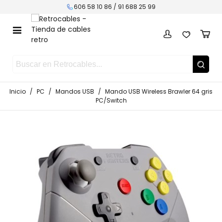
606 58 10 86 /
91 688 25 99
Inicio
/
PC
/
Mandos USB
/
Mando USB Wireless Brawler 64 gris
PC/Switch