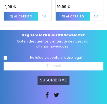
1,99 €
19,99 €
AL CARRITO
AL CARRITO
Registrate En Nuestra Newsletter
Obtén descuentos y entérate de nuestras
últimas novedades
He leído y acepto el
aviso legal
SUSCRIBIRME