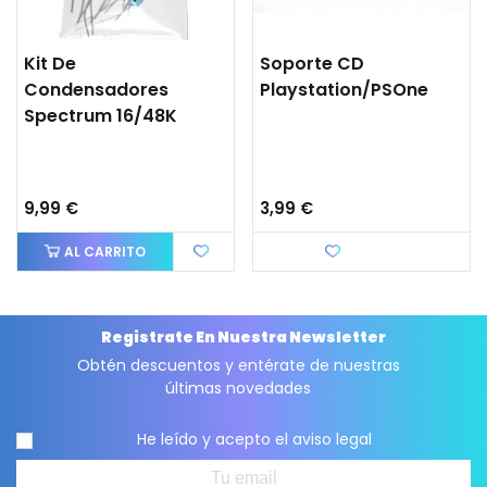
Kit De
Soporte CD
Condensadores
Playstation/PSOne
Spectrum 16/48K
9,99 €
3,99 €
AL CARRITO
Favorito
Registrate En Nuestra Newsletter
Obtén descuentos y entérate de nuestras
últimas novedades
He leído y acepto el
aviso legal