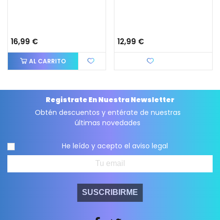
16,99 €
12,99 €
AL CARRITO
Favorito
Registrate En Nuestra Newsletter
Obtén descuentos y entérate de nuestras
últimas novedades
He leído y acepto el
aviso legal
SUSCRIBIRME