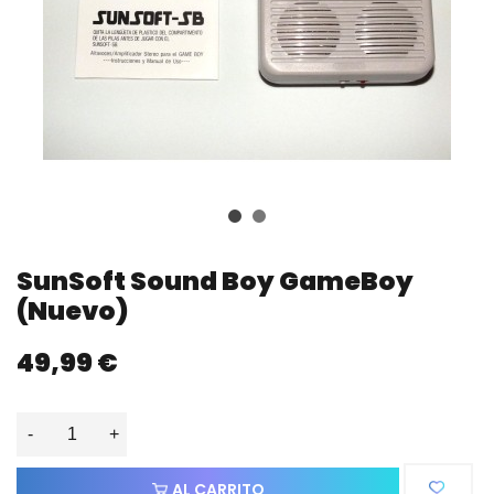
SunSoft Sound Boy GameBoy
(nuevo)
49,99 €
-
+
AL CARRITO