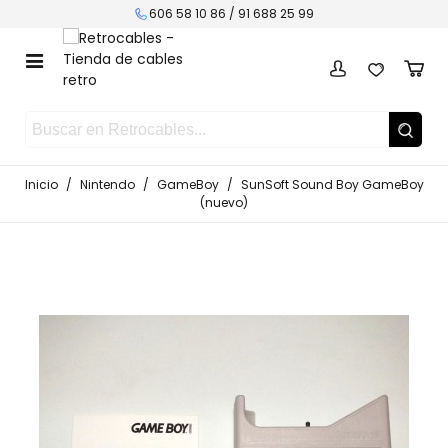
606 58 10 86 /
91 688 25 99
Inicio
/
Nintendo
/
GameBoy
/
SunSoft Sound Boy GameBoy
(nuevo)