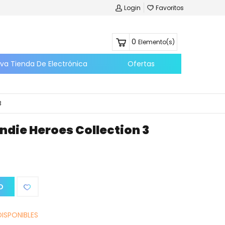
Login
Favoritos
0
Elemento(s)
eva Tienda De Electrónica
Ofertas
3
ndie Heroes Collection 3
O
DISPONIBLES