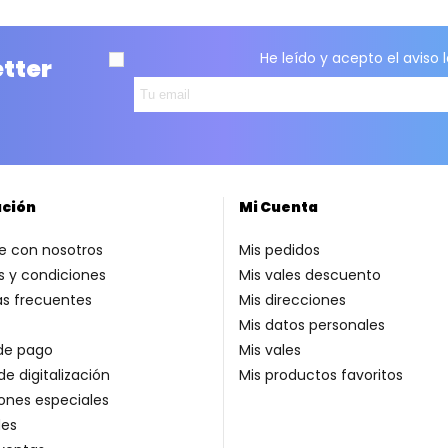
He leído y acepto el
aviso 
etter
ación
Mi Cuenta
e con nosotros
Mis pedidos
 y condiciones
Mis vales descuento
as frecuentes
Mis direcciones
Mis datos personales
de pago
Mis vales
de digitalización
Mis productos favoritos
ones especiales
es