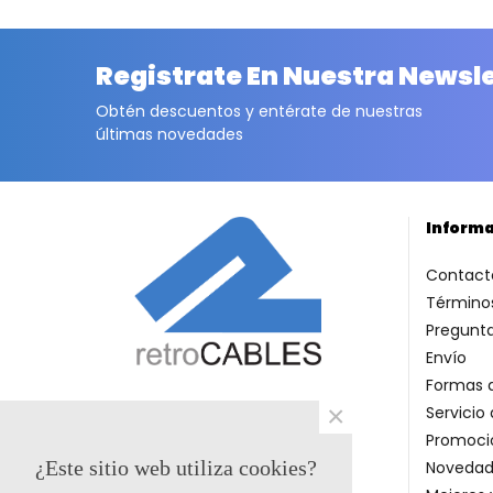
Registrate En Nuestra Newsl
Obtén descuentos y entérate de nuestras
últimas novedades
Inform
Contact
Términos
Pregunt
Envío
Formas 
×
Servicio 
Promoci
¿Este sitio web utiliza cookies?
Novedad