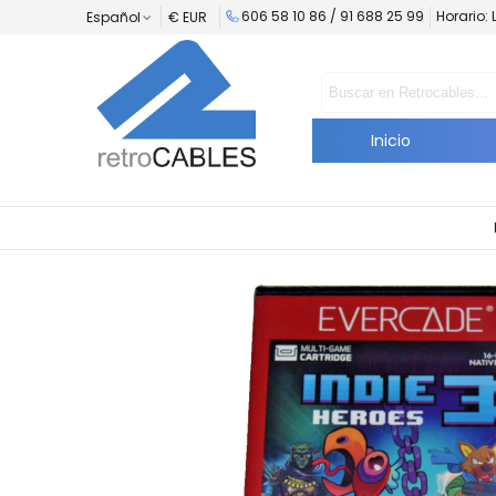
606 58 10 86 /
91 688 25 99
Horario: 
Español
€ EUR
Inicio