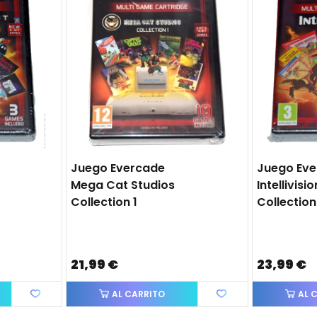
Juego Evercade
Juego Ev
Mega Cat Studios
Intellivisio
Collection 1
Collection
21,99 €
23,99 €
AL CARRITO
AL 