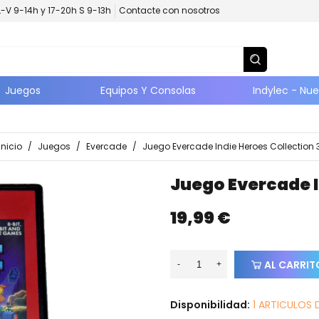
L-V 9-14h y 17-20h S 9-13h
Contacte con nosotros
Juegos
Equipos Y Consolas
Indylec - Nu
Inicio
/
Juegos
/
Evercade
/
Juego Evercade Indie Heroes Collection 
Juego Evercade I
19,99 €
AL CARRIT
-
+
Disponibilidad:
1 ARTICULOS 