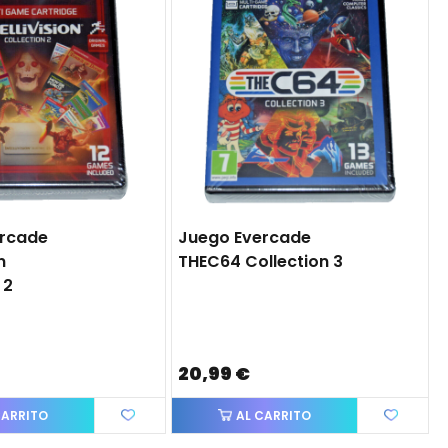
ercade
Juego Evercade
n
THEC64 Collection 3
 2
20,99 €
CARRITO
AL CARRITO