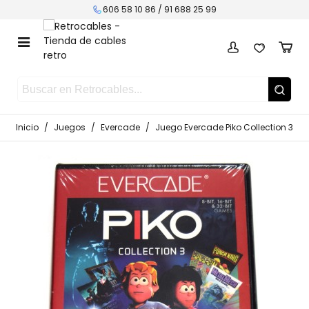
606 58 10 86 /
91 688 25 99
Inicio
/
Juegos
/
Evercade
/
Juego Evercade Piko Collection 3