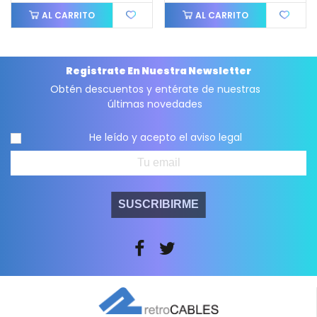
AL CARRITO
AL CARRITO
Registrate En Nuestra Newsletter
Obtén descuentos y entérate de nuestras
últimas novedades
He leído y acepto el
aviso legal
SUSCRIBIRME