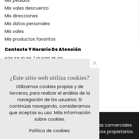
Mis pedidos
Mis vales descuento
Mis direcciones
Mis datos personales
Mis vales
Mis productos favoritos
Contacto Y Horario De Atención
606 58 10 86 / 91 688 25 99
×
(Horario: L-V 9-14h y 17-20h S 9-13h)
¿Este sitio web utiliza cookies?
Utilizamos cookies propias y de
Métodos De Pago
terceros, para realizar el análisis de la
navegación de los usuarios. Si
continúas navegando, consideramos
que aceptas su uso.
Más información
sobre cookies
.
© 2011-2024 Retrocables. Los logos y marcas comerciales
Política de cookies.
mencionadas corresponden a sus respectivos propietarios.