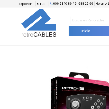
606 58 10 86 /
91 688 25 99
Horario: 
Español
€ EUR
Inicio