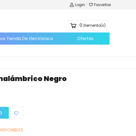
Login
Favoritos
0
Elemento(s)
eva Tienda De Electrónica
Ofertas
nalámbrico Negro
O
DISPONIBLES