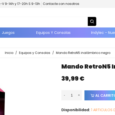
L-V 9-14h y 17-20h S 9-13h
Contacte con nosotros
Juegos
Equipos Y Consolas
Indylec - Nu
Inicio
/
Equipos y Consolas
/
Mando RetroN5 inalámbrico negro
Mando RetroN5 I
39,99 €
AL CARRIT
-
+
Disponibilidad:
1 ARTICULOS 