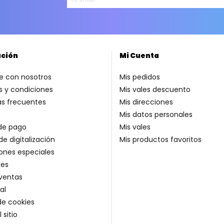
ación
Mi Cuenta
e con nosotros
Mis pedidos
 y condiciones
Mis vales descuento
as frecuentes
Mis direcciones
Mis datos personales
de pago
Mis vales
de digitalización
Mis productos favoritos
ones especiales
es
ventas
al
 de cookies
 sitio