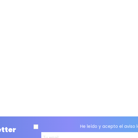
He leído y acepto el
aviso 
etter