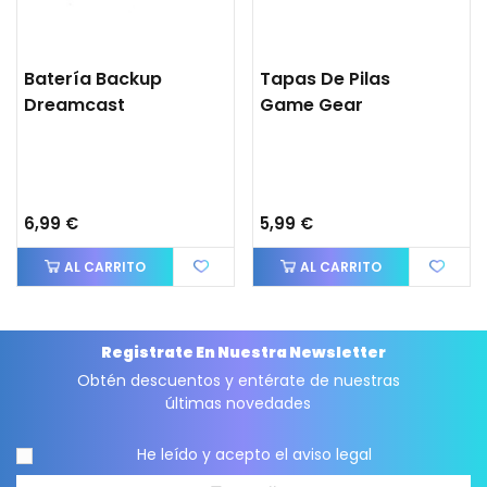
Batería Backup
Tapas De Pilas
Dreamcast
Game Gear
6,99 €
5,99 €
AL CARRITO
AL CARRITO
Registrate En Nuestra Newsletter
Obtén descuentos y entérate de nuestras
últimas novedades
He leído y acepto el
aviso legal