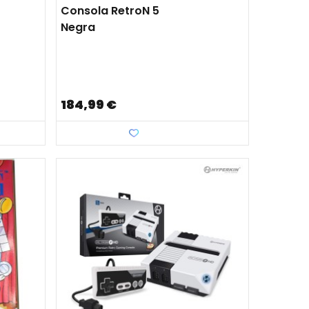
Consola RetroN 5
Negra
184,99 €
Favorito