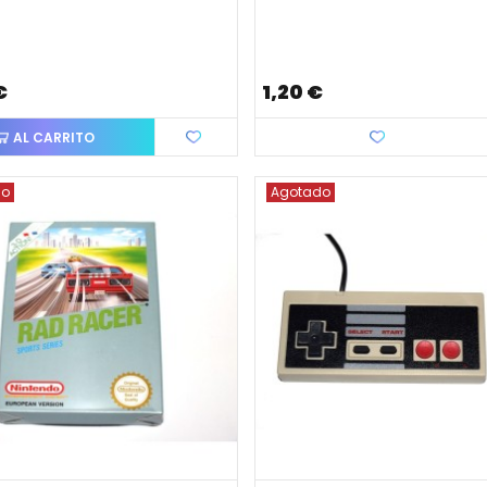
€
1,20 €
AL CARRITO
Favorito
do
Agotado