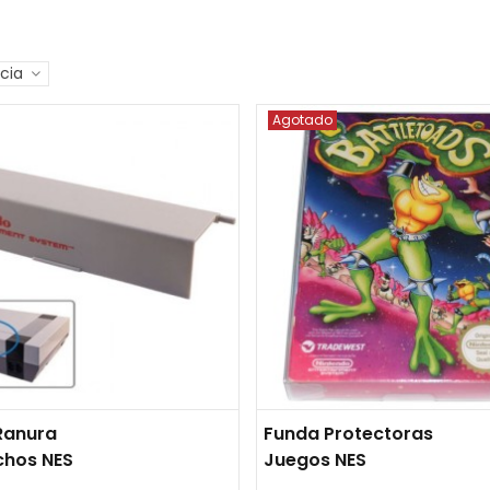
ncia
Agotado
Ranura
Funda Protectoras
chos NES
Juegos NES