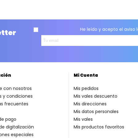
He leído y acepto el
aviso 
etter
ación
Mi Cuenta
e con nosotros
Mis pedidos
 y condiciones
Mis vales descuento
as frecuentes
Mis direcciones
Mis datos personales
de pago
Mis vales
de digitalización
Mis productos favoritos
ones especiales