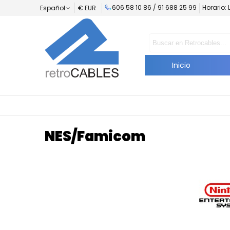
606 58 10 86 /
91 688 25 99
Horario: 
Español
€ EUR
Inicio
NES/Famicom