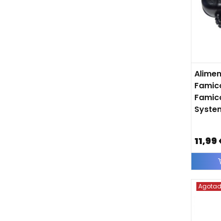
Alime
Famic
Famic
Syste
11,99
Agota