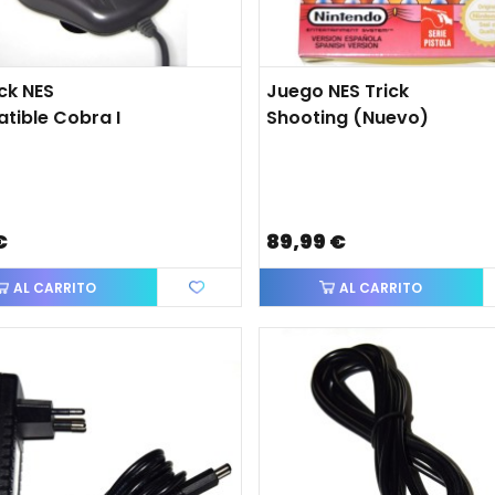
ck NES
Juego NES Trick
tible Cobra I
Shooting (nuevo)
€
89,99 €
AL CARRITO
AL CARRITO