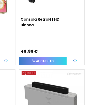
Consola RetroN 1 HD
Blanca
49,99 €
AL CARRITO
Agotado