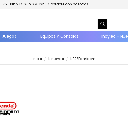
L-V 9-14h y 17-20h S 9-13h
Contacte con nosotros
Juegos
Equipos Y Consolas
Indylec - Nu
Inicio
/
Nintendo
/
NES/Famicom