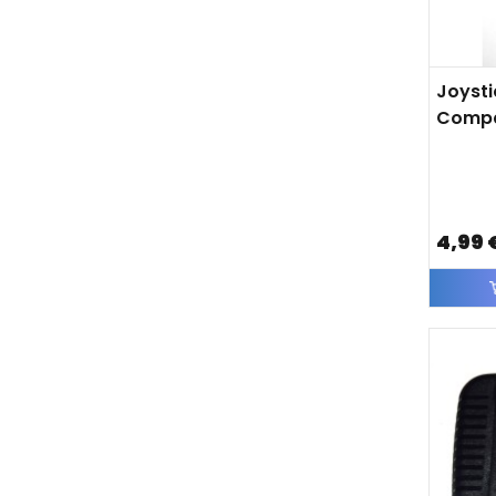
Joysti
Compa
4,99 