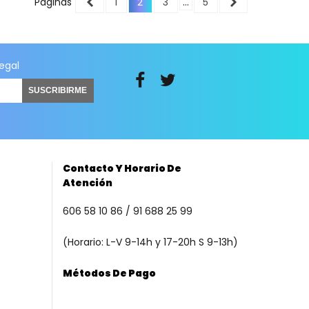
Anterior
Siguiente
Páginas
1
2
3
…
5
legal
SUSCRIBIRME
Contacto Y Horario De
Atención
606 58 10 86 / 91 688 25 99
(Horario: L-V 9-14h y 17-20h S 9-13h)
Métodos De Pago