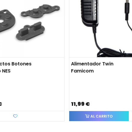
ctos Botones
Alimentador Twin
 NES
Famicom
€
11,99 €
Favorito
AL CARRITO