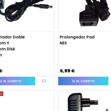
ntador Doble
Prolongador Pad
om Y
NES
om Disk
m
 €
5,99 €
AL CARRITO
AL CARRITO
do